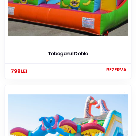
Toboganul Doblo
REZERVA
799
LEI